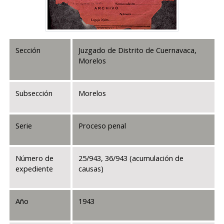
Sección
Juzgado de Distrito de Cuernavaca,
Morelos
Subsección
Morelos
Serie
Proceso penal
Número de
25/943, 36/943 (acumulación de
expediente
causas)
Año
1943