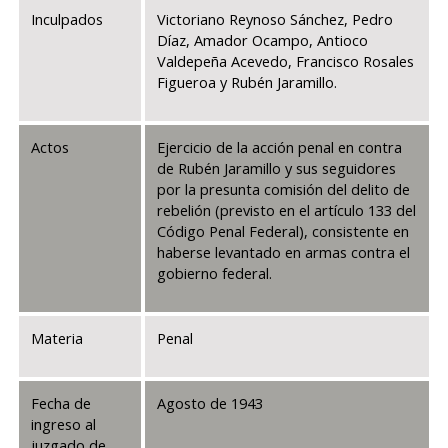
Inculpados
Victoriano Reynoso Sánchez, Pedro
Díaz, Amador Ocampo, Antioco
Valdepeña Acevedo, Francisco Rosales
Figueroa y Rubén Jaramillo.
Actos
Ejercicio de la acción penal en contra
de Rubén Jaramillo y sus seguidores
por la presunta comisión del delito de
rebelión (previsto en el artículo 133 del
Código Penal Federal), consistente en
haberse levantado en armas contra el
gobierno federal.
Materia
Penal
Fecha de
Agosto de 1943
ingreso al
juzgado de