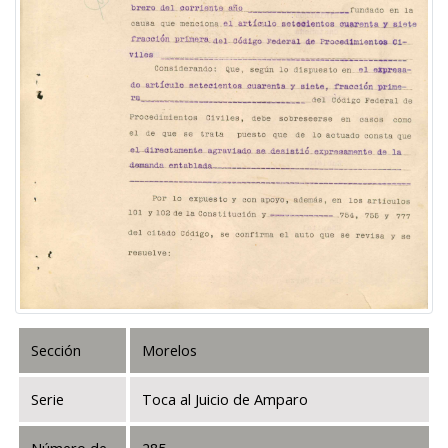
Sección
Morelos
Serie
Toca al Juicio de Amparo
Número de
285