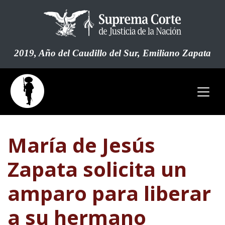
Pasar
al
contenido
principal
2019, Año del Caudillo del Sur, Emiliano Zapata
María de Jesús
Zapata solicita un
amparo para liberar
a su hermano