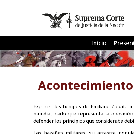
Menú Princ
Inicio
Presen
Acontecimiento
Exponer los tiempos de Emiliano Zapata imp
mundial, dado que representa la oposición 
defender los principios que consideraba debí
Las hazañas militares, su arrastre popula