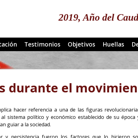
Pasar
al
2019, Año del Caud
contenido
principal
ipal Zapata
tación
Testimonios
Objetivos
Huellas
De
s durante el movimien
lica hacer referencia a una de las figuras revolucionaria
al sistema político y económico establecido de su época y
an guiar a la sociedad.
r y persistencia fueron los factores que lo hicieron so